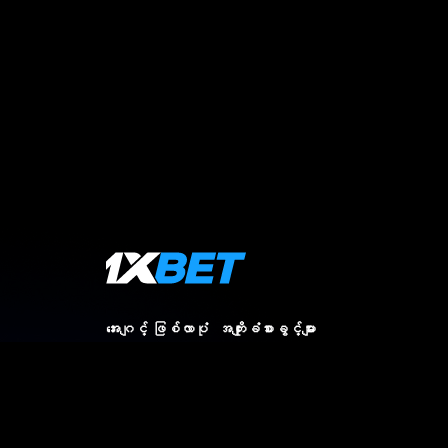
အေးဂျင့် ဖြစ်လာပုံ
အကျိုးခံစားခွင့်များ
သုံးသပ်ချက်များ
ကျွန်ုပ်တို့အကြောင်း
မေးခွန်းများ
ဆက်သွယ်ရန်
သတင်း
MOBCASH APP