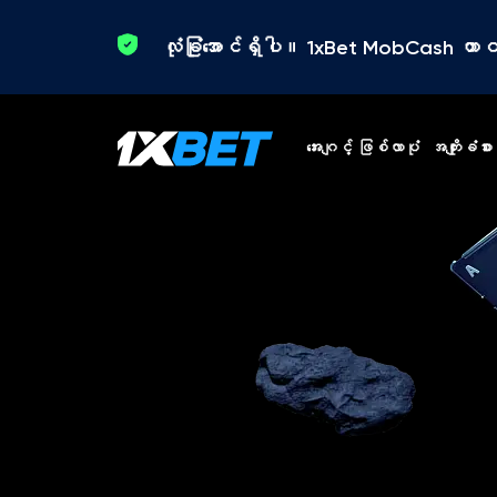
Skip to content
လုံခြုံအောင်ရှိပါ။ 1xBet MobCash တ
အေးဂျင့် ဖြစ်လာပုံ
အကျိုးခံစားခ