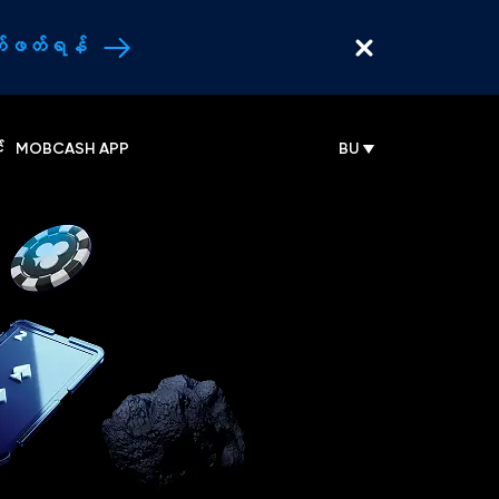
်ဖတ်ရန်
း
MOBCASH APP
BU