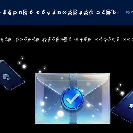
ဆက
ာဝန်ရှိသူအဖြစ် စစ်မှန်အတည်ပြုနည်းကို သင်ကြားပါ။
ွင့်များ
သုံးသပ်ချက်များ
ကျွန်ုပ်တို့အကြောင်း
မေးခွန်းများ
ဆက်သွယ်ရန်
သတင်