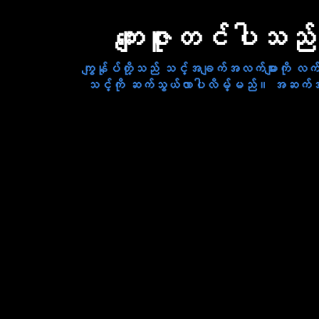
ကျေးဇူးတင်ပါသည်
ကျွန်ုပ်တို့သည် သင့်အချက်အလက်များကို လက
သင့်ကို ဆက်သွယ်လာပါလိမ့်မည်။ အဆက်အသွယ်