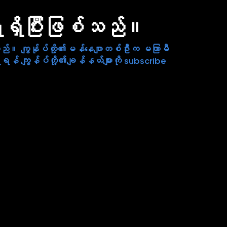
ရရှိပြီးဖြစ်သည်။
ါသည်။ ကျွန်ုပ်တို့၏မန်နေဂျာတစ်ဦးက မကြာမီ
န် ကျွန်ပ်တို့၏ချန်နယ်များကို subscribe