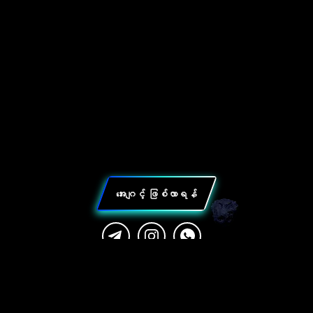
အေးဂျင့် ဖြစ်လာရန်