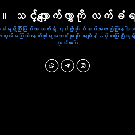
။ သင့်လျှောက်လွှာကို လက်ခံ
်ခံရရှိပြီးဖြစ်ကာ လက်ရှိ ၎င်းတို့ကို စိစစ်အတည်ပြုနေပ
မပြတ် နောက်ဆုံးရသတင်းများကို အချိန်နှင့်တပြေးညီရရှိရ
လုပ်ထားပါ