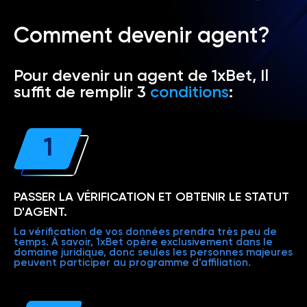
Comment devenir agent?
Pour devenir un agent de 1xBet, Il
suffit de remplir 3
conditions
:
1
PASSER LA VÉRIFICATION ET OBTENIR LE STATUT
D'AGENT.
La vérification de vos données prendra très peu de
temps. À savoir, 1xBet opère exclusivement dans le
domaine juridique, donc seules les personnes majeures
peuvent participer au programme d’affiliation.