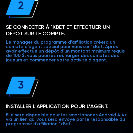
2
SE CONNECTER À 1XBET ET EFFECTUER UN
DÉPÔT SUR LE COMPTE.
Le manager du programme d’affiliation créera un
compte d'agent spécial pour vous sur 1xBet. Après
avoir effectué un dépôt d’un montant minimum requis
de 100 $, vous pourrez recharger des comptes des
joueurs et commencer votre activité d'agent.
3
INSTALLER L'APPLICATION POUR L'AGENT.
Elle sera disponible pour les smartphones Android 4.4+
via un lien qui vous sera envoyé par le responsable du
programme d’affiliation 1xBet.