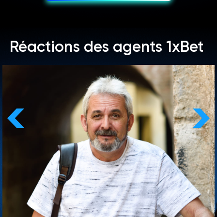
MOHAMMED
Réactions des agents 1xBet
39 ans
J’apprécie le fait que le montant des revenus
dans le programme 1xBet dépendent de moi.
Je mène une vie active, j'aime communiquer
avec les gens et aider de nombreux joueurs à
effectuer des transferts. Aujourd'hui, mon travail
m'apporte du plaisir et des revenus solides,
même si tout a commencé comme un hobby.