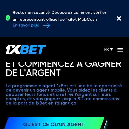
Aller au contenu
Restez en sécurité. Découvrez comment vérifier
un représentant officiel de 1xBet MobCash
En savoir plus
FR
DEVENEZ AGENT DE 1XBET
ET COMMENCEZ À GAGNER
DE L'ARGENT
Le programme d'agent 1xBet est une belle opprtunité
de devenir un agent mobile. Vous aidez les clients à
déposer leurs fonds et à retirer l'argent sur leurs
comptes, et vous gagnez jusqu'à 8 % de commissions
de la part de 1xBet en faisant ça.
QU'EST CE QU'UN AGENT