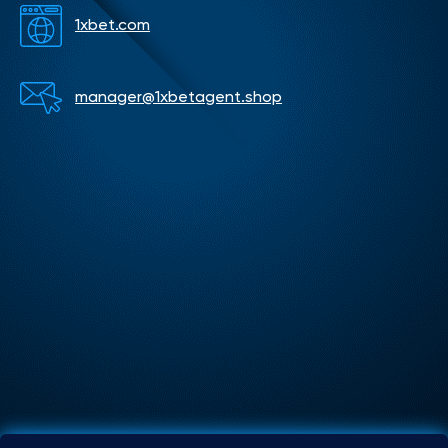
1xbet.com
manager@1xbetagent.shop