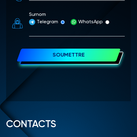
States
+1
Surnom
Telegram
WhatsApp
SOUMETTRE
CONTACTS