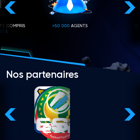
NTS COMPRIS
>50 000
AGENTS
12
00 $
Nos partenaires