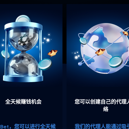
全天候赚钱机会
您可以创建自己的代理
络
xBet，您可以进行全天候
我们的代理人能通过吸