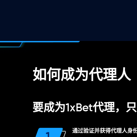
如何成为代理人
要成为1xBet代理，
通过验证并获得代理人身