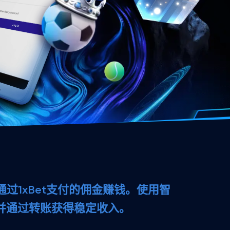
1xBet支付的佣金赚钱。使用智
员并通过转账获得稳定收入。