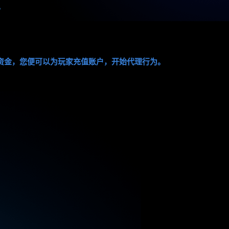
。
初始资金，您便可以为玩家充值账户，开始代理行为。