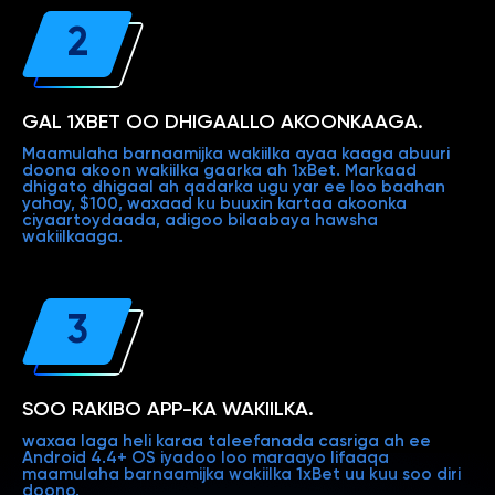
2
GAL 1XBET OO DHIGAALLO AKOONKAAGA.
Maamulaha barnaamijka wakiilka ayaa kaaga abuuri
doona akoon wakiilka gaarka ah 1xBet. Markaad
dhigato dhigaal ah qadarka ugu yar ee loo baahan
yahay, $100, waxaad ku buuxin kartaa akoonka
ciyaartoydaada, adigoo bilaabaya hawsha
wakiilkaaga.
3
SOO RAKIBO APP-KA WAKIILKA.
waxaa laga heli karaa taleefanada casriga ah ee
Android 4.4+ OS iyadoo loo maraayo lifaaqa
maamulaha barnaamijka wakiilka 1xBet uu kuu soo diri
doono.