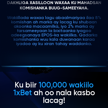
DAKHLIGA XASILLOON WAXAA KU MAHADSAN
KOMISHANKA BUUG-SAMEEYAHA.
Wakiillada waxaa lagu abaalmariyaa ilaa 8%
komiishan ah marka ay lacag ku shubaan
akoonka macaamilka, iyo 2% marka ay
farsameeyaan la bixitaanka iyagoo
adeegsanaya EPOS-ka wakiilka. Qadarka
komiishanka wuu kala duwanaan karaa
iyadoo ay ku xiran tahay waddanka.
Ku biir
100,000 wakiilo
1xBet
ah oo nala kasbo
lacag!