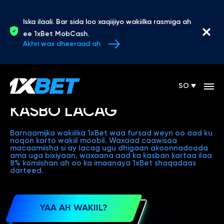
Skip to content
Iska ilaali. Bar sida loo xaqiijiyo wakiilka rasmiga ah
ee 1xBet MobCash.
Akhri wax dheeraad ah
SO
NOQO WAKIIL 1XBET AH OO
KASBO LACAG
Barnaamijka wakiilka 1xBet waa fursad weyn oo aad ku
noqon karto wakiil moobil. Waxaad caawisaa
macaamiisha si ay lacag ugu dhigaan akoonnadooda
ama uga bixiyaan, waxaana aad ka kasban kartaa ilaa
8% komiishan ah oo ka imaanaya 1xBet shaqadaas
darteed.
YAA AH WAKIIL?