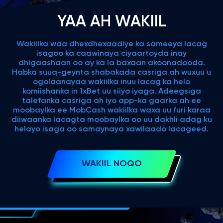
YAA AH WAKIIL
Wakiilka waa dhexdhexaadiye ka sameeya lacag
isagoo ka caawinaya ciyaartoyda inay
dhigaashaan oo ay ka la baxaan akoonadooda.
Habka suuq-geynta shabakada casriga ah wuxuu u
ogolaanayaa wakiilka inuu lacag ka helo
komiishanka in 1xBet uu siiyo iyaga. Adeegsiga
talefanka casriga ah iyo app-ka gaarka ah ee
moobaylka ee MobCash wakiilka waxa uu furi karaa
diiwaanka lacagta moobaylka oo uu dakhli adag ku
helayo isaga oo samaynaya xawilaado lacageed.
WAKIIL NOQO