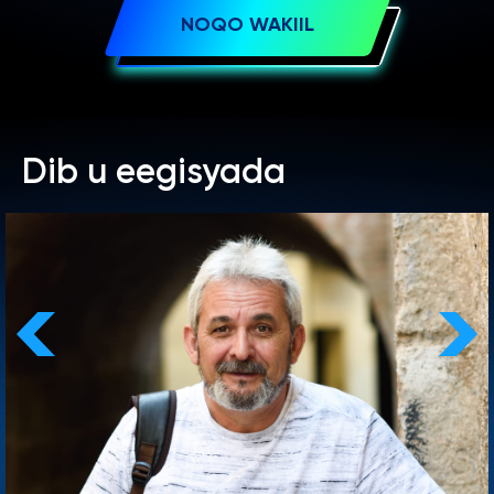
NOQO WAKIIL
MOXAMMED
Dib u eegisyada
39 sano jir
Waxaan jeclahay in barnaamijka 1xBet, dakhliga
wakiilka ku xiran yihiin naftooda. Waxaan
hoggaamiyaa qaab nololeed firfircoon, waxaan
jeclahay inaan dadka la xiriiro oo aan ka
caawiyo tarjumaada ciyaartoy badan. Maanta,
shaqadayda waxay ii keentaa farxad iyo dakhli
adag, in kasta oo ay dhammaantood ku
bilaabmeen hiwaayad ahaan.