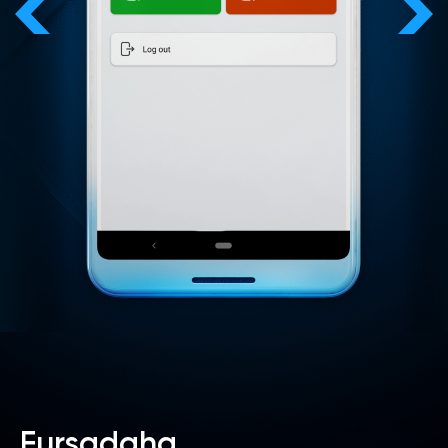
Fursadaha