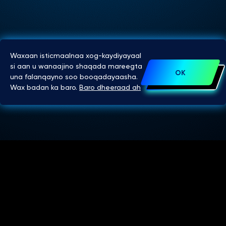
Waxaan isticmaalnaa xog-kaydiyayaal
si aan u wanaajino shaqada mareegta
OK
una falanqayno soo booqadayaasha.
Wax badan ka baro.
Baro dheeraad ah
YAA AH WAKIIL
SIDEE LOO NOQDAA WAKIIL
FURSADAHA
DIB U EEGISYADA
NAGU SAABSAN
F.A.Q.
XIRIIRADA