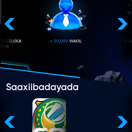
CELCELISKA
> 50,000
WAKIIL
12
S
EENNA
Saaxiibadayada