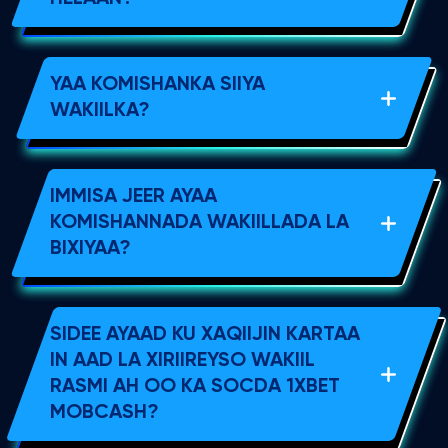
YAA KOMISHANKA SIIYA
WAKIILKA?
IMMISA JEER AYAA
KOMISHANNADA WAKIILLADA LA
BIXIYAA?
SIDEE AYAAD KU XAQIIJIN KARTAA
IN AAD LA XIRIIREYSO WAKIIL
RASMI AH OO KA SOCDA 1XBET
MOBCASH?