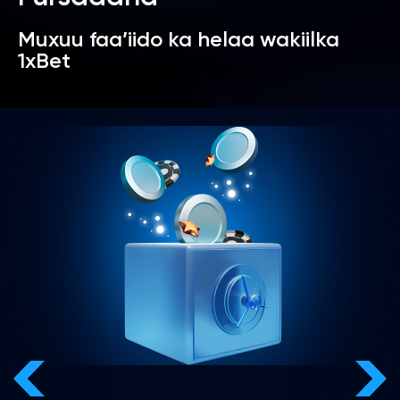
Muxuu faa’iido ka helaa wakiilka
1xBet