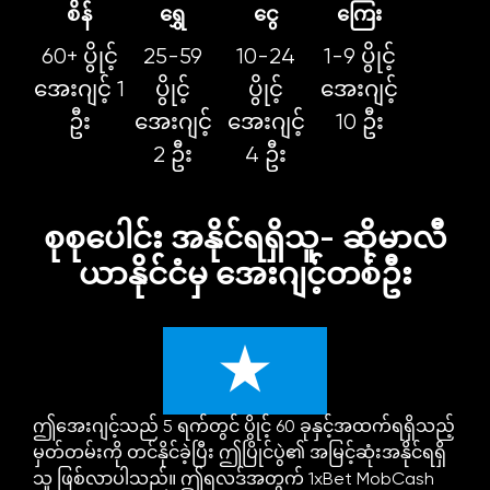
စိန်
ရွှေ
ငွေ
ကြေး
60+ ပွိုင့်
25-59
10-24
1-9 ပွိုင့်
အေးဂျင့် 1
ပွိုင့်
ပွိုင့်
အေးဂျင့်
ဦး
အေးဂျင့်
အေးဂျင့်
10 ဦး
2 ဦး
4 ဦး
စုစုပေါင်း အနိုင်ရရှိသူ- ဆိုမာလီ
ယာနိုင်ငံမှ အေးဂျင့်တစ်ဦး
ဤအေးဂျင့်သည် 5 ရက်တွင် ပွိုင့် 60 ခုနှင့်အထက်ရရှိသည့်
မှတ်တမ်းကို တင်နိုင်ခဲ့ပြီး ဤပြိုင်ပွဲ၏ အမြင့်ဆုံးအနိုင်ရရှိ
သူ ဖြစ်လာပါသည်။ ဤရလဒ်အတွက် 1xBet MobCash