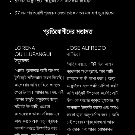
69 জন এজেন্ট 60-পয়েন্টের সীমা অতিক্রম করেছেন
37 জন প্রতিযোগী পুরস্কার জেতা থেকে মাত্র এক ধাপ দূরে ছিলেন
প্রতিযোগীদের মতামত
LORENA
JOSE ALFREDO
QUILLUPANGUI
বলিভিয়া
ইকুয়েডর
“সত্যি বলতে, এটাই ছিল আমার
“এটাই প্রথমবার আমি আপনার
প্রথমবার অংশগ্রহণ, আর আমি
টুর্নামেন্টে সঠিকভাবে অংশ নিয়েছি।
জানতাম না কী আশা করব। অন্য
আগেরবার আমি দেরিতে জানতে
এজেন্টদের সঙ্গে প্রতিযোগিতা করাটা
পেরেছিলাম। আমার মনে হয়, এই
আমি সত্যিই উপভোগ করেছি; এটি
ধরনের ইভেন্ট এজেন্টদের জন্য
ছিল এক ধরনের প্রকৃত চ্যালেঞ্জ, যা
সত্যিই উপকারী; এগুলো
আপনাকে উন্নতি করতে এবং আরও
আমাদেরকে আরও সক্রিয়ভাবে
ভালো হতে অনুপ্রাণিত করে। আমি
কাজ করতে এবং নতুন গ্রাহক
চাই পরেরবার পুরস্কারগুলো আরও
আকর্ষণ করতে উৎসাহিত করে।
বড় হোক এবং আরও রোমাঞ্চকর