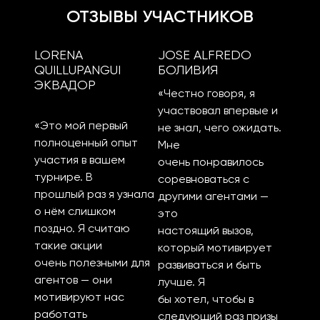
ОТЗЫВЫ УЧАСТНИКОВ
LORENA
JOSE ALFREDO
QUILLUPANGUI
БОЛИВИЯ
ЭКВАДОР
«Честно говоря, я
участвовал впервые и
«Это мой первый
не знал, чего ожидать.
полноценный опыт
Мне
участия в вашем
очень понравилось
турнире. В
соревноваться с
прошлый раз я узнала
другими агентами —
о нём слишком
это
поздно. Я считаю
настоящий вызов,
такие акции
который мотивирует
очень полезными для
развиваться и быть
агентов — они
лучше. Я
мотивируют нас
бы хотел, чтобы в
работать
следующий раз призы