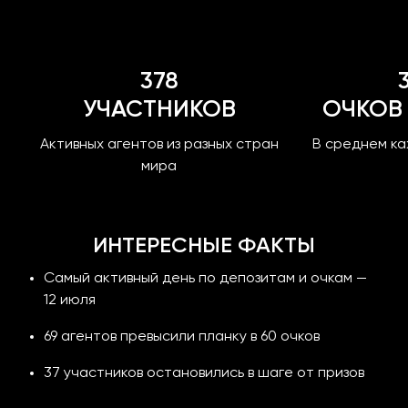
378
УЧАСТНИКОВ
ОЧКОВ 
Активных агентов из разных стран
В среднем ка
мира
ИНТЕРЕСНЫЕ ФАКТЫ
Самый активный день по депозитам и очкам —
12 июля
69 агентов превысили планку в 60 очков
37 участников остановились в шаге от призов