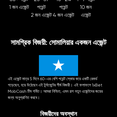
1 জন এজেন্ট
পয়েন্ট
পয়েন্ট
10 জন
2 জন এজেন্ট
4 জন এজেন্ট
এজেন্ট
সামগ্রিক বিজয়ী: সোমালিয়ার একজন এজেন্ট
এই এজেন্ট মাত্র 5 দিনে 60-এর বেশি পয়েন্ট স্কোর করে একটি রেকর্ড
গড়েছেন, হয়ে উঠেছেন এই টুর্নামেন্টের শীর্ষ বিজয়ী। এই ফলাফলে 1xBet
MobCash টিম গর্বিত। আমরা নিশ্চিত, এমন গল্প নতুন এজেন্টদের জয়ের
জন্য অনুপ্রাণিত করবে।
বিজয়ীদের অবস্থান