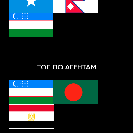
ТОП ПО АГЕНТАМ