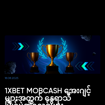
18.08.2025
1XBET MOBCASH အေးဂျင့်
များအတွက် နွေရာသီ