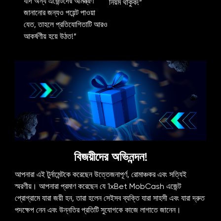
যদি অন্য এজেন্টদের আমন্ত্রণ
নিয়ম থাকুক!”
জানানোর জন্যও পয়েন্ট পাওয়া
যেত, তাহলে প্রতিযোগিতাটি আরও
আকর্ষণীয় হয়ে উঠত!”
বিজয়ীদের অভিনন্দন!
আপনারা এই টুর্নামেন্টকে করেছেন উত্তেজনাপূর্ণ, রোমাঞ্চকর এবং সত্যিই
স্মরণীয়। আপনারা প্রমাণ করেছেন যে 1xBet MobCash এজেন্ট
প্রোগ্রামে যারা জয়ী হন, তারা হলেন সেইসব ব্যক্তি যারা সাহসী এবং যারা দ্রুত
পদক্ষেপ নেন এবং উন্নতির প্রতিটি সুযোগকে কাজে লাগাতে জানেন।