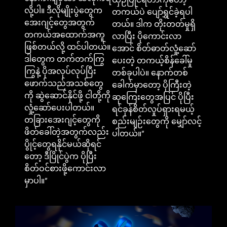
ယှဉ်ပြိုင်ရတာကိုတော့
လို့ပါ။ ဒီလိုမျိုးပွဲတွေက
တကယ်ပဲ ပျော်ရွှင်ခဲ့ရပါ
အေးဂျင့်တွေအတွက်
တယ်။ ဒါက တိုးတတ်မှုရှိ
တကယ်အထောက်အကူ
လာပြီး ပိုကောင်းလာ
ဖြစ်တယ်လို့ ထင်ပါတယ်။
အောင် စိတ်ဓာတ်လှုံ့ဆော်
ဒါတွေက တက်တက်ကြွ
ပေးတဲ့ တကယ့်စိန်ခေါ်မှု
ကြွနဲ့ ပိုအလုပ်လုပ်ပြီး
တစ်ခုပါပဲ။ နောက်တစ်
ဖောက်သည်အသစ်တွေ
ခေါက်မှာတော့ ပိုကြီးတဲ့
ကို ဆွဲဆောင်နိုင်ဖို့ ငါတို့ကို
ဆုကြေးတွေအပြင် ပိုပြီး
လှုံ့ဆော်ပေးပါတယ်။
ရင်ခုန်စိတ်လှုပ်ရှားရမယ့်
တခြားအေးဂျင့်တွေကို
စည်းမျဉ်းတွေကို မျှော်လင့်
ဖိတ်ခေါ်တဲ့အတွက်လည်း
ပါတယ်။”
ပွိုင့်တွေရနိုင်မယ်ဆိုရင်
တော့ ဒီပြိုင်ပွဲက ပိုပြီး
စိတ်ဝင်စားဖို့ကောင်းလာ
မှာပါ။”