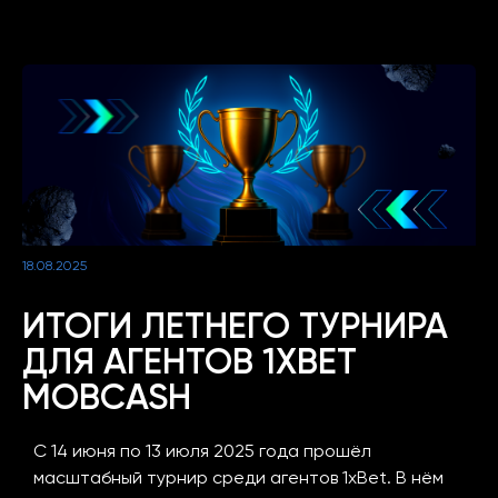
18.08.2025
ИТОГИ ЛЕТНЕГО ТУРНИРА
ДЛЯ АГЕНТОВ 1XBET
MOBCASH
С 14 июня по 13 июля 2025 года прошёл
масштабный турнир среди агентов 1xBet. В нём